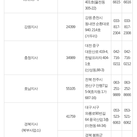
401호(율전동
6615
6616
305-22)
강원 춘천시
033-
033-
동내면 순환대로
강원지사
24399
817-
817-
940. 214호
2304
2308
(거두리)
대전 중구
대둔산로 419-4,
042-
042-
충청지사
34989
한밭프라자 404-
716-
716-
1호
0211
0212
(산성동,88-3)
전북 전주시
063-
063-
완산구 안행7길
호남지사
55105
251-
252-
5-9(효자동 1가
9889
8666
687-16)
대구 서구
053-
053-
와룡로90번길
41759
523-
521-
64 풍국산업 3층
6063
6062
경북지사
(이현동 44-34)
(북부사업소)
경북 봉화군