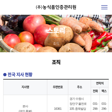
스토리
조직
조직
전국 지사 현황
연락처
지사명
우편번호
주소
전화
팩스
경기 수원시
장안구 율전로
031-
031-
본사
16361
105. 종욱빌딩
298-
296-
(경인,충북)