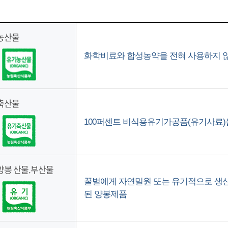
농산물
화학비료와 합성농약을 전혀 사용하지 
축산물
100퍼센트 비식용유기가공품(유기사료)
양봉 산물.부산물
꿀벌에게 자연밀원 또는 유기적으로 생산
된 양봉제품