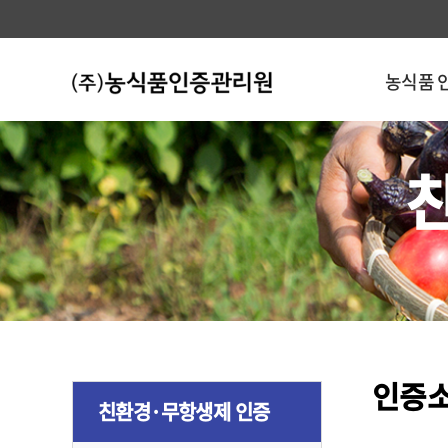
농식품 
인증
친환경·무항생제 인증