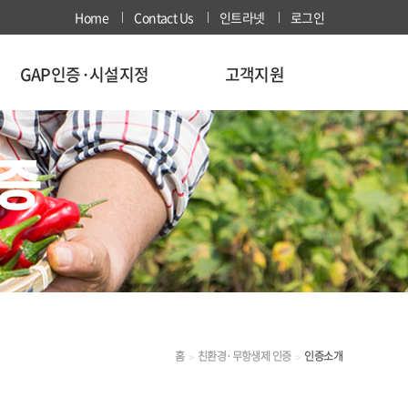
Home
Contact Us
인트라넷
로그인
GAP인증·시설지정
고객지원
증
홈
친환경·무항생제 인증
인증소개
>
>