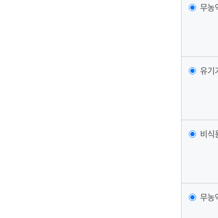
무농
유기
비식
무농