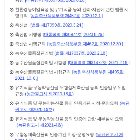
행령
[대통령령 제30975호, 2020.8.26.]
친환경농어업육성 및 유기식품 등의 관리·지원에 관한 법률 시
행규칙
[농림축산식품부령 제457호, 2020.12.1.]
축산법
[법률 제17099호, 2020.3.24.]
축산법 시행령
[대통령령 제30974호, 2020.8.26.]
축산법 시행규칙
[농림축산식품부령 제462호, 2020.12.30.]
농수산물품질관리법
[법률 제17037호, 2020.2.18.]
농수산물품질관리법 시행령
[대통령령 제31472호, 2021.2.19.]
농수산물품질관리법 시행규칙
[농림축산식품부령 제495호,
2021. 10. 8.]
유기식품·무농약농산물·무항생제축산물 등의 인증업무 위임
규정
(농관원고시 제2020-18호)
유기식품 및 무농약농산물 등의 인증기관 지정·운영요령
(농관
원고시 제2020-19호)
유기식품 및 무농약농산물 등의 인증에 관한 세부실시 요령
(농관원고시 제2021-4호)
무항생제축산물의 인증기관 지정·운영요령
(농관원고시 제