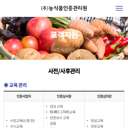
고객지원
사전/사후관리
사전/사후관리
◉ 교육 관리
인증사업자
인증심사원
인증심의관
양성 교육
○
ISO/IEC 17065교육
○
전문보수 교육
○
사전교육(신청 전)
양성교육
○
○
경종
-
수시교육
전문교육
○
○