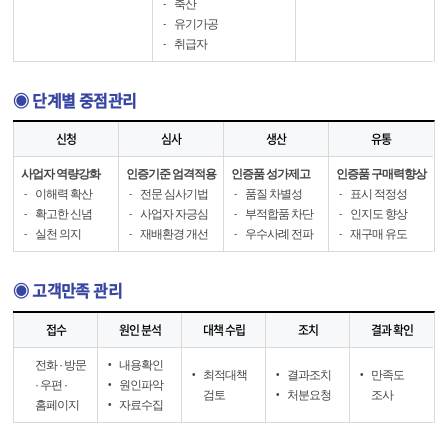
축산
-
유기가공
-
취급자
-
◉ 단계별 중점관리
신청
심사
생산
유통
사업자 역량강화
인증기준 엄격적용
인증품 성가제고
인증품 구매력향상
이해력 확산
전문 심사기법
품질 차별성
표시 적정성
-
-
-
-
확고한 신념
사업자 자긍심
부적합품 차단
인지도 향상
-
-
-
-
실천 의지
재배환경 개선
우수사례 전파
재구매 유도
-
-
-
-
◉ 고객만족 관리
접수
원인 분석
대책 수립
조치
결과 확인
전화 · 방문
내용확인
•
최적대책
결과조치
만족도
•
•
•
· 우편 ·
원인파악
•
검토
처분요청
조사
•
홈페이지
자료수집
•